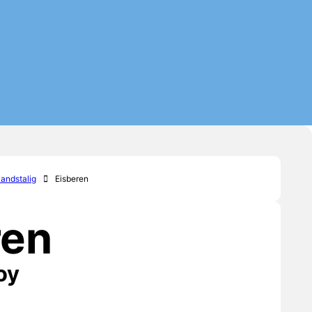
andstalig
Eisberen
ren
oy