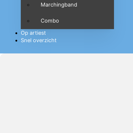
Marchingband
Combo
Op artiest
Snel overzicht