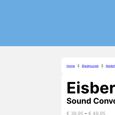
Home
Bladmuziek
Nederl
Eisbe
Sound Conv
€
39.95
–
€
49.95