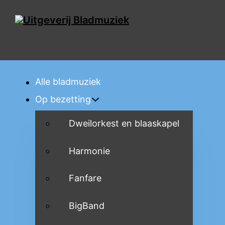
Alle bladmuziek
Op bezetting
Dweilorkest en blaaskapel
Harmonie
Fanfare
BigBand