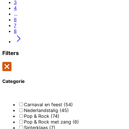
3
4
…
6
7
8
Filters
Categorie
Carnaval en feest (54)
Nederlandstalig (45)
Pop & Rock (74)
Pop & Rock met zang (6)
Sinterklaas (7)