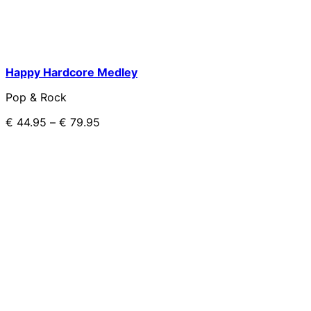
Happy Hardcore Medley
Pop & Rock
€
44.95
–
€
79.95