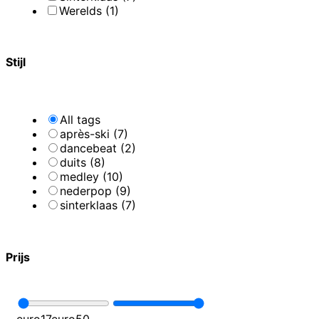
Werelds (1)
Stijl
All tags
après-ski (7)
dancebeat (2)
duits (8)
medley (10)
nederpop (9)
sinterklaas (7)
Prijs
euro
17
euro
50