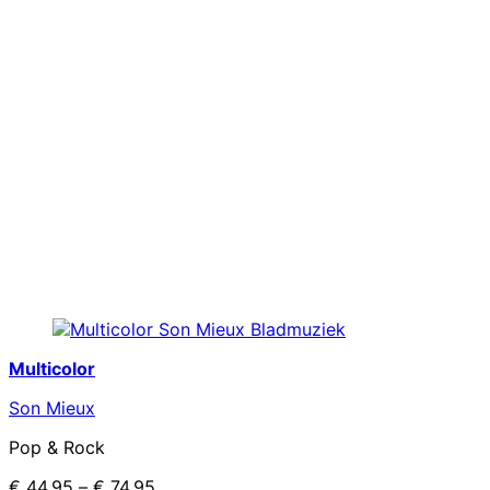
Multicolor
Son Mieux
Pop & Rock
€
44.95
–
€
74.95