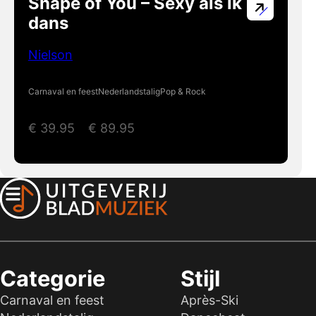
Shape of You – Sexy als ik
dans
Nielson
Carnaval en feest
Nederlandstalig
Pop & Rock
€
39.95
–
€
89.95
Categorie
Stijl
Carnaval en feest
Après-Ski