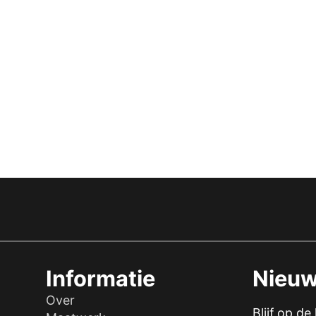
Informatie
Nieuw
Over
Blijf op d