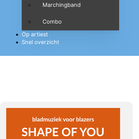
Marchingband
Combo
Op artiest
Snel overzicht