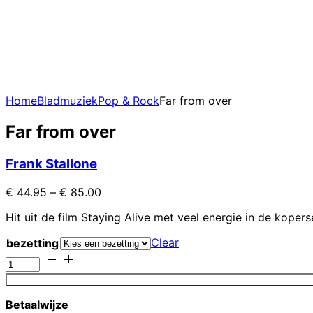
Home
Bladmuziek
Pop & Rock
Far from over
Far from over
Frank Stallone
€
44.95
–
€
85.00
Hit uit de film Staying Alive met veel energie in de kopers
Clear
bezetting
Far
from
over
quantity
Betaalwijze