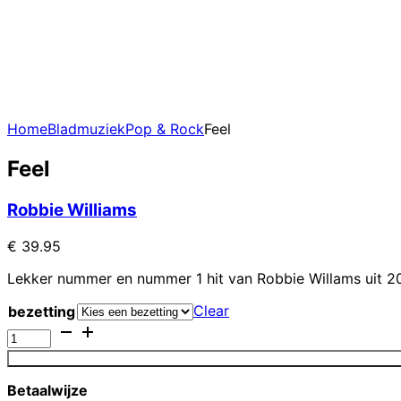
Home
Bladmuziek
Pop & Rock
Feel
Feel
Robbie Williams
€
39.95
Lekker nummer en nummer 1 hit van Robbie Willams uit 2
Clear
bezetting
Feel
quantity
Betaalwijze