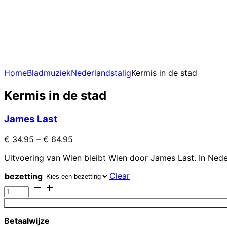
Home
Bladmuziek
Nederlandstalig
Kermis in de stad
Kermis in de stad
James Last
€
34.95
–
€
64.95
Uitvoering van Wien bleibt Wien door James Last. In Nede
Clear
bezetting
Kermis
in
de
stad
Betaalwijze
quantity