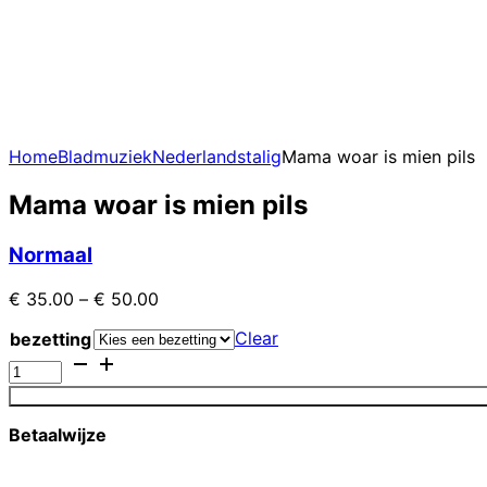
Home
Bladmuziek
Nederlandstalig
Mama woar is mien pils
Mama woar is mien pils
Normaal
€
35.00
–
€
50.00
Clear
bezetting
Mama
woar
is
mien
Betaalwijze
pils
quantity