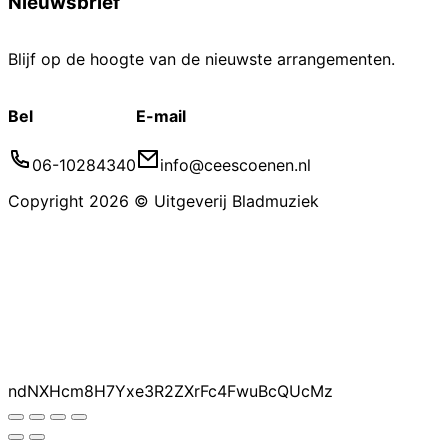
Nieuwsbrief
Blijf op de hoogte van de nieuwste arrangementen.
Bel
E-mail
06-10284340
info@ceescoenen.nl
Copyright 2026 © Uitgeverij Bladmuziek
ndNXHcm8H7Yxe3R2ZXrFc4FwuBcQUcMz