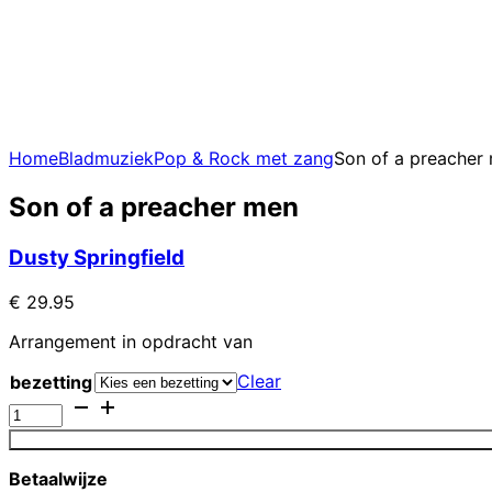
Home
Bladmuziek
Pop & Rock met zang
Son of a preacher
Son of a preacher men
Dusty Springfield
€
29.95
Arrangement in opdracht van
Clear
bezetting
Son
of
a
preacher
Betaalwijze
men