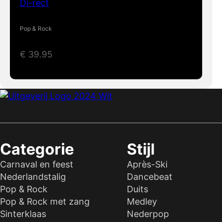
Di-rect
Pop & Rock
€
39.95
Categorie
Stijl
Carnaval en feest
Après-Ski
Nederlandstalig
Dancebeat
Pop & Rock
Duits
Pop & Rock met zang
Medley
Sinterklaas
Nederpop