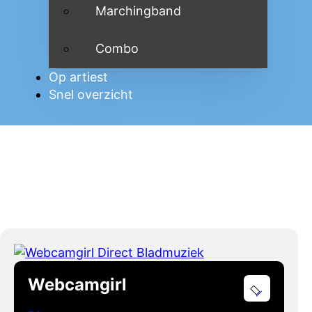
Marchingband
Combo
Op artiest
Snel overzicht
Webcamgirl