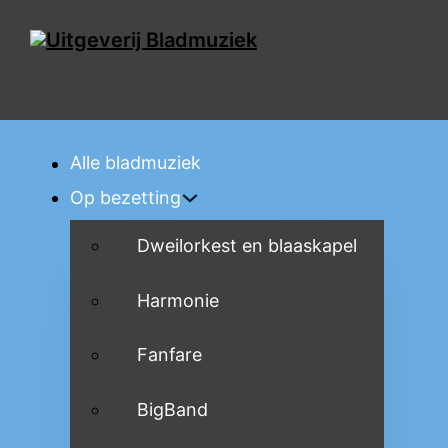
Alle bladmuziek
Op bezetting
Dweilorkest en blaaskapel
Harmonie
Fanfare
BigBand