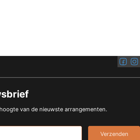
Volg ons
Volg
sbrief
e hoogte van de nieuwste arrangementen.
Verzenden