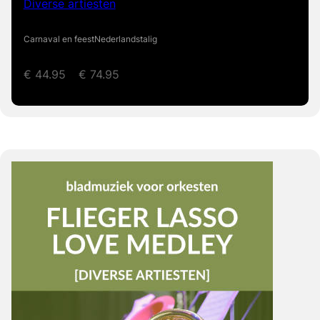
Diverse artiesten
Carnaval en feest
Nederlandstalig
€
44.95
–
€
74.95