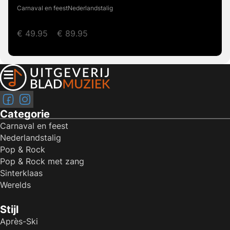
Carnaval en feest
Nederlandstalig
€
49.95
–
€
89.95
Volg ons op Diverse artiesten
Volg ons op Diverse artiesten
Categorie
Carnaval en feest
Nederlandstalig
Pop & Rock
Pop & Rock met zang
Sinterklaas
Werelds
Stijl
Après-Ski