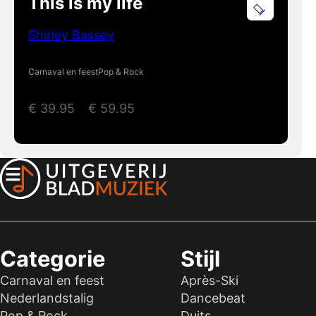
This is my life
Shirley Bassey
Carnaval en feest
Pop & Rock
€
39.95
–
€
59.95
Categorie
Stijl
Carnaval en feest
Après-Ski
Nederlandstalig
Dancebeat
Pop & Rock
Duits