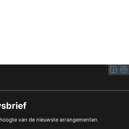
Volg ons
Volg
sbrief
e hoogte van de nieuwste arrangementen.