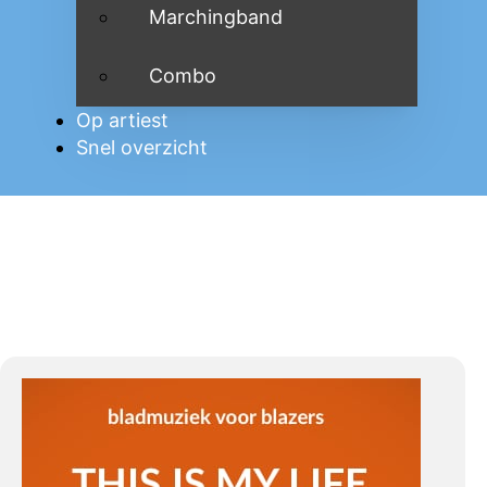
Marchingband
Combo
Op artiest
Snel overzicht